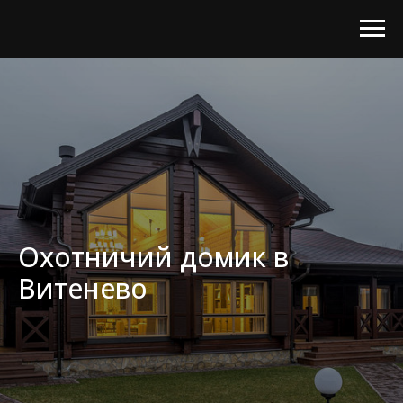
Охотничий домик в
Витенево